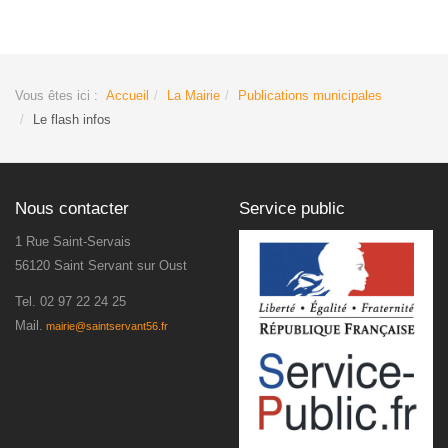
Vous êtes ici :
Accueil
La Mairie
Publications municipales
Le flash infos
Nous contacter
Service public
1 Rue Saint-Servais
56120 Saint Servant sur Oust
Tel.
02 97 22 24 25
Mail.
mairie@saintservant56.fr