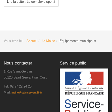
Lire la suite : Le complexe sportif
Vous êtes ici :
Accueil
La Mairie
Equipements municipaux
Nous contacter
Service public
1 Rue Saint-Servais
56120 Saint Servant sur Oust
Tel.
02 97 22 24 25
Mail.
mairie@saintservant56.fr