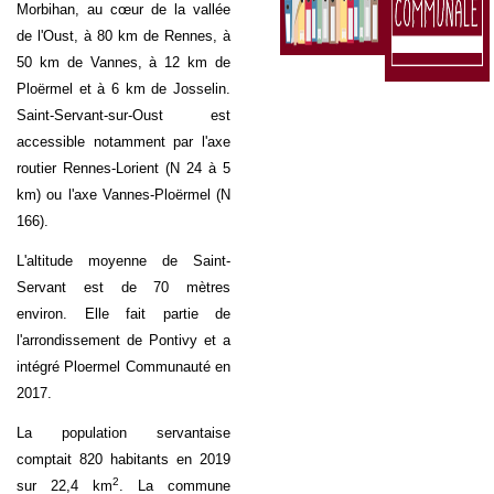
Morbihan
, au cœur de la vallée
de l'
Oust
, à 80 km de
Rennes
, à
50 km de
Vannes
, à 12 km de
Ploërmel
et à 6 km de Josselin.
Saint-Servant-sur-Oust est
accessible notamment par l'axe
routier
Rennes
-
Lorient
(
N 24
à 5
km) ou l'axe
Vannes
-
Ploërmel
(
N
166
).
L'altitude moyenne de Saint-
Servant est de 70 mètres
environ. Elle fait partie de
l'arrondissement de Pontivy et a
intégré Ploermel Communauté en
2017.
La population servantaise
comptait 820 habitants en 2019
2
sur 22,4 km
. La commune