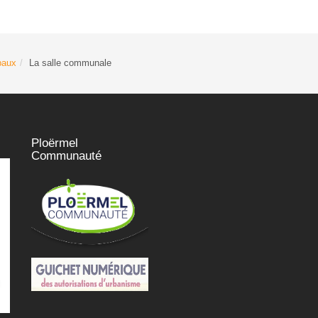
paux
La salle communale
Ploërmel
Communauté