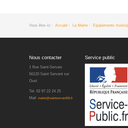
Vous êtes ici :
Accueil
La Mairie
Equipements munici
Nous contacter
Service public
1 Rue Saint-Servais
56120 Saint Servant sur
Oust
Tel.
02 97 22 24 25
Mail.
mairie@saintservant56.fr